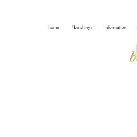
home
「be shiny」
information